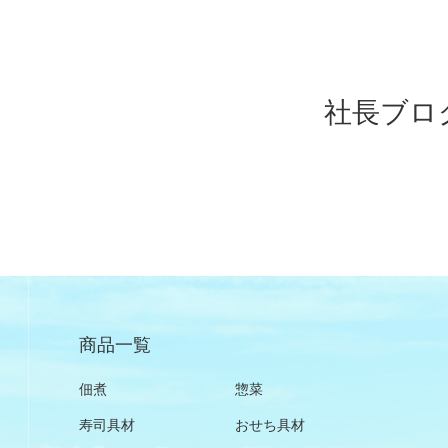
社長ブロ
商品一覧
佃煮
惣菜
寿司具材
おせち具材