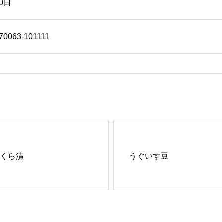
20日
70063-101111
くら漬
うぐいす豆