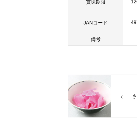
賞味期限
1
JANコード
49
備考
さ