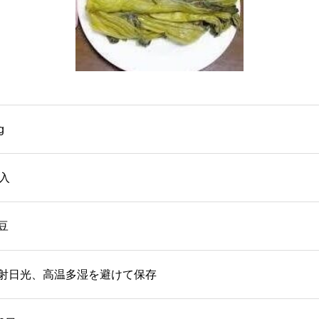
g
6入
豆
射日光、高温多湿を避けて保存