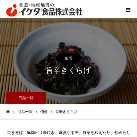
佃煮
旨辛きくらげ
商品一覧
商品一覧
佃煮
旨辛きくらげ
ホーム
焼きそば、豚肉ピリ辛焼き、麻婆なす等、野菜を和えたり、炒めたり