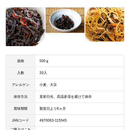
規格
500ｇ
入数
20入
アレルゲン
小麦、大豆
保存方法
直射日光、高温多湿を避けて保存
賞味期限
製造日より6ヵ月
JANコード
4970063-115545
ご購入はこち