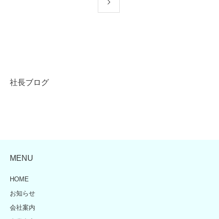
社長ブログ
MENU
HOME
お知らせ
会社案内