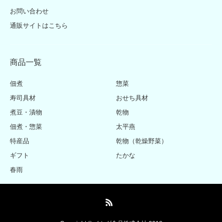
お問い合わせ
通販サイトはこちら
商品一覧
佃煮
惣菜
寿司具材
おせち具材
煮豆・漬物
乾物
佃煮・惣菜
太平燕
特産品
乾物（乾燥野菜）
ギフト
たかな
春雨