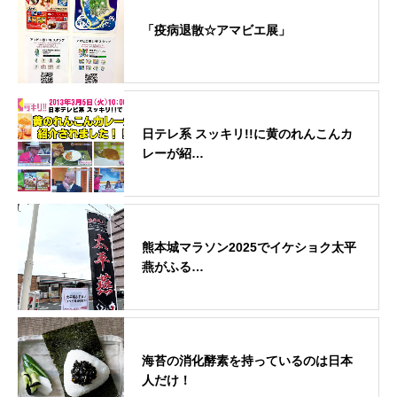
「疫病退散☆アマビエ展」
日テレ系 スッキリ!!に黄のれんこんカ
レーが紹…
熊本城マラソン2025でイケショク太平
燕がふる…
海苔の消化酵素を持っているのは日本
人だけ！