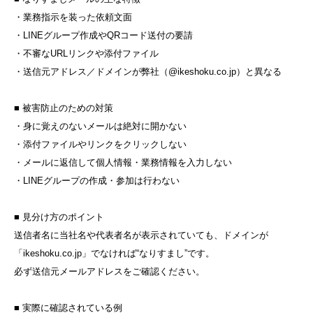
・業務指示を装った依頼文面
・LINEグループ作成やQRコード送付の要請
・不審なURLリンクや添付ファイル
・送信元アドレス／ドメインが弊社（@ikeshoku.co.jp）と異なる
■ 被害防止のための対策
・身に覚えのないメールは絶対に開かない
・添付ファイルやリンクをクリックしない
・メールに返信して個人情報・業務情報を入力しない
・LINEグループの作成・参加は行わない
■ 見分け方のポイント
送信者名に当社名や代表者名が表示されていても、ドメインが
「ikeshoku.co.jp」でなければ“なりすまし”です。
必ず送信元メールアドレスをご確認ください。
■ 実際に確認されている例